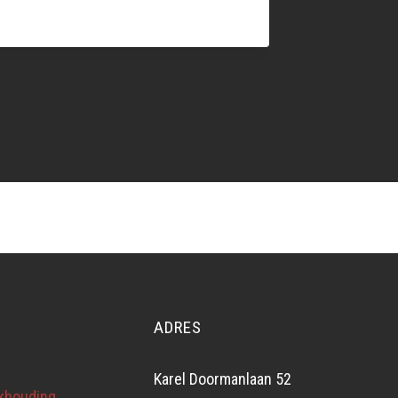
BEPAALD
ADRES
Karel Doormanlaan 52
ekhouding