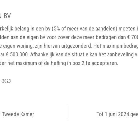
N BV
kelijk belang in een bv (5% of meer van de aandelen) moeten 
lden aan de eigen bv voor zover deze meer bedragen dan € 700
e eigen woning, zijn hiervan uitgezonderd. Het maximumbedrag
aar € 500.000. Afhankelijk van de situatie kan het aanbeveling 
der het maximum of de heffing in box 2 te accepteren.
11-2023
IGATIE
or Tweede Kamer
Tot 1 juni 2024 g