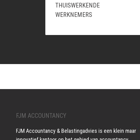
THUISWERKENDE
WERKNEMERS
FJM ACCOUNTANCY
FJM Accountancy & Belastingadvies is een klein maar
innovatief kantoor op het gebied van accountancy,