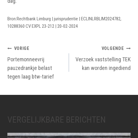
dag.
Bron:Rechtbank Limburg | jurisprudentie | ECLINLRBLIM2024782,
10288360 CV EXPL 23-212 | 20-02-2024
BERICHTNAVIGATIE
VORIGE
VOLGENDE
Portemonneevrij
Verzoek vaststelling TEK
pauzedrankje belast
kan worden ingediend
tegen laag btw-tarief
VERGELIJKBARE BERICHTEN