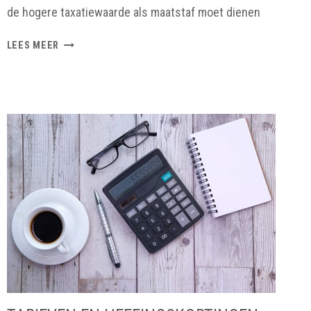
de hogere taxatiewaarde als maatstaf moet dienen
KOOPPRIJS
LEES MEER
OF
TAXATIEWAARDE:
WAAROVER
WORDT
OVERDRACHTSBELASTING
BETAALD?