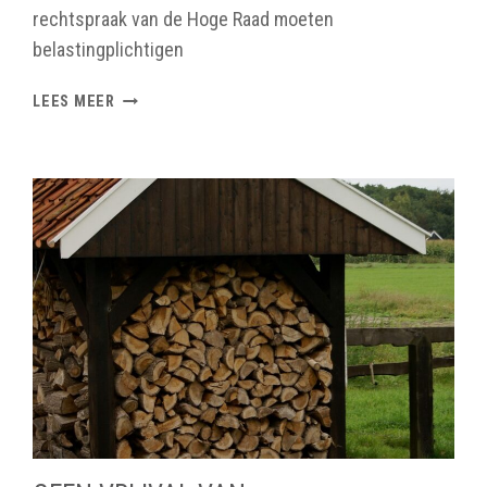
rechtspraak van de Hoge Raad moeten
belastingplichtigen
STAND
LEES MEER
VAN
ZAKEN
WET
RECHTSHERSTEL
BOX
3
EN
OVERBRUGGINGSWET
BOX
3