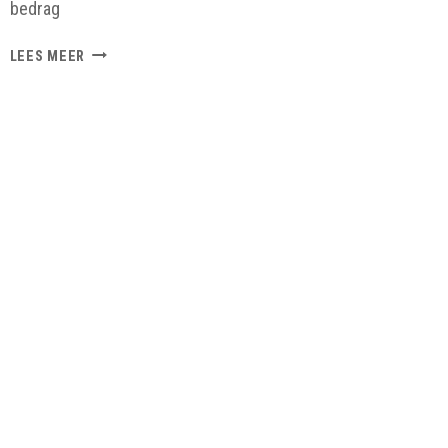
bedrag
WET
LEES MEER
EXCESSIEF
LENEN
EN
SAMENWERKINGSVERBANDEN