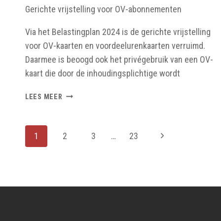
Gerichte vrijstelling voor OV-abonnementen
Via het Belastingplan 2024 is de gerichte vrijstelling
voor OV-kaarten en voordeelurenkaarten verruimd.
Daarmee is beoogd ook het privégebruik van een OV-
kaart die door de inhoudingsplichtige wordt
WIJZIGINGEN
LEES MEER
LOONBELASTING
PAGINANAVIGATIE
Volgende
1
2
3
…
23
pagina