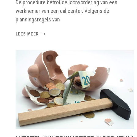
De procedure betrof de loonvordering van een
werknemer van een callcenter. Volgens de
planningsregels van
VERPLICHTE
LEES MEER
AANWEZIGHEID
VOOR
AANVANG
DIENST
IS
BETAALDE
WERKTIJD