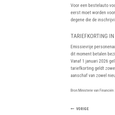
Voor een bestelauto vo
eerst moet worden voorg
degene die de inschrijvi
TARIEFKORTING IN
Emissievrije personenau
dit moment betalen bezi
Vanaf 1 januari 2026 ge
tariefkorting geldt zowe
aanschaf van zowel nieu
Bron:Ministerie van Financiën
BERICHTNAV
VORIGE