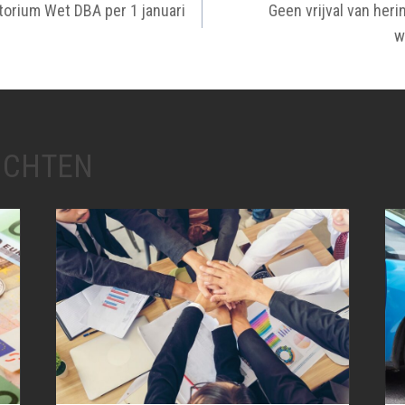
orium Wet DBA per 1 januari
Geen vrijval van her
w
ICHTEN