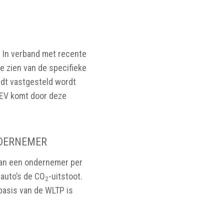
. In verband met recente
e zien van de specifieke
dt vastgesteld wordt
EV komt door deze
NDERNEMER
 van een ondernemer per
lauto’s de CO
-uitstoot.
2
basis van de WLTP is