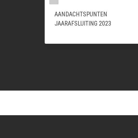
GEEN
AANDACHTSPUNTEN
NG
JAARAFSLUITING 2023