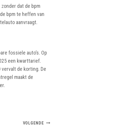
n zonder dat de bpm
 de bpm te heffen van
stelauto aanvraagt.
are fossiele auto’s. Op
025 een kwarttarief.
 vervalt de korting. De
atregel maakt de
er.
VOLGENDE