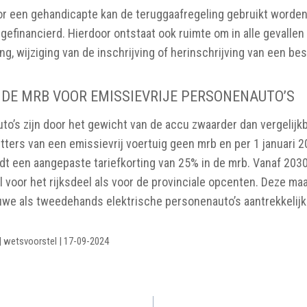
or een gehandicapte kan de teruggaafregeling gebruikt worde
efinancierd. Hierdoor ontstaat ook ruimte om in alle gevallen
ng, wijziging van de inschrijving of herinschrijving van een be
 DE MRB VOOR EMISSIEVRIJE PERSONENAUTO’S
to’s zijn door het gewicht van de accu zwaarder dan vergelijkb
tters van een emissievrij voertuig geen mrb en per 1 januari 2
ldt een aangepaste tariefkorting van 25% in de mrb. Vanaf 2030
l voor het rijksdeel als voor de provinciale opcenten. Deze ma
we als tweedehands elektrische personenauto’s aantrekkelijk
 | wetsvoorstel | 17-09-2024
IGATIE