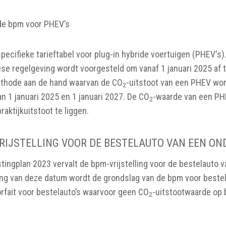
n de bpm voor PHEV’s
ecifieke tarieftabel voor plug-in hybride voertuigen (PHEV's)
ese regelgeving wordt voorgesteld om vanaf 1 januari 2025 af t
ethode aan de hand waarvan de CO
-uitstoot van een PHEV wor
2
n 1 januari 2025 en 1 januari 2027. De CO
-waarde van een PH
2
raktijkuitstoot te liggen.
RIJSTELLING VOOR DE BESTELAUTO VAN EEN O
stingplan 2023 vervalt de bpm-vrijstelling voor de bestelauto
ang van deze datum wordt de grondslag van de bpm voor beste
orfait voor bestelauto’s waarvoor geen CO
-uitstootwaarde op 
2