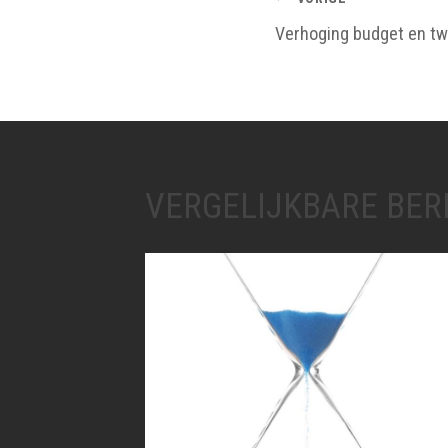
BERICHTNAV
Verhoging budget en tw
VERGELIJKBARE BER