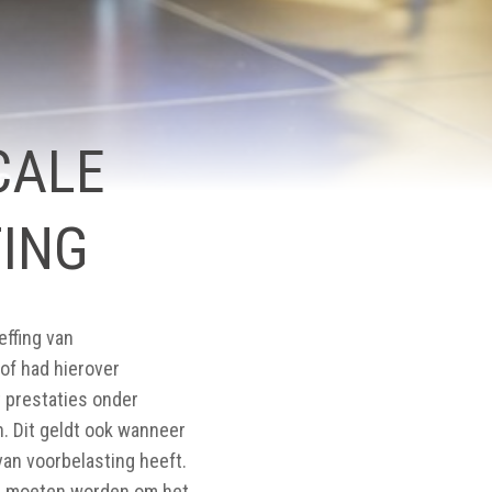
CALE
ING
effing van
of had hierover
t prestaties onder
. Dit geldt ook wanneer
an voorbelasting heeft.
den moeten worden om het