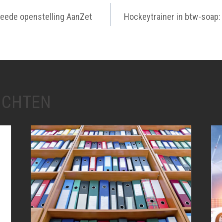
IGATIE
eede openstelling AanZet
Hockeytrainer in btw-soap:
ICHTEN