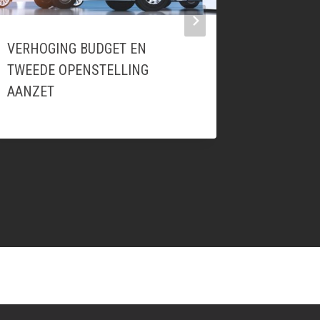
VERHOGING BUDGET EN
WETTELI
TWEEDE OPENSTELLING
BEREKEN
AANZET
ZIJN DI