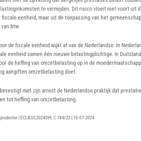
elastinginkomsten te vermijden. Dit risico vloeit niet voort uit
e fiscale eenheid, maar uit de toepassing van het gemeenschap
 van btw.
oor de fiscale eenheid wijkt af van de Nederlandse. In Nederla
ale eenheid samen één nieuwe belastingplichtige. In Duitslan
or de heffing van omzetbelasting op in de moedermaatschappij
nog aangiften omzetbelasting doet.
 bevestigt met zijn arrest de Nederlandse praktijk dat prestat
den tot heffing van omzetbelasting.
risprudentie | ECLIEUC2024599, C 184/23 | 10-07-2024