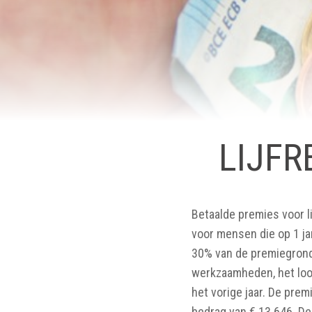
LIJFR
Betaalde premies voor l
voor mensen die op 1 jan
30% van de premiegronds
werkzaamheden, het loon
het vorige jaar. De pre
bedrag van € 13.646. De