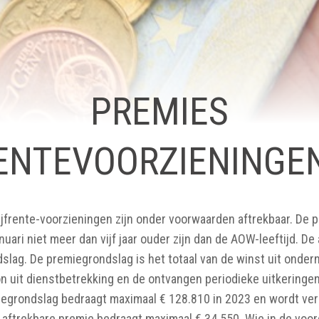
PREMIES
ENTEVOORZIENINGE
ijfrente-voorzieningen zijn onder voorwaarden aftrekbaar. De p
uari niet meer dan vijf jaar ouder zijn dan de AOW-leeftijd. De
lag. De premiegrondslag is het totaal van de winst uit ondern
 uit dienstbetrekking en de ontvangen periodieke uitkeringen
miegrondslag bedraagt maximaal € 128.810 in 2023 en wordt v
 aftrekbare premie bedraagt maximaal € 34.550. Wie in de voor