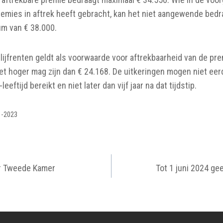
mies in aftrek heeft gebracht, kan het niet aangewende bedra
m van € 38.000.
slijfrenten geldt als voorwaarde voor aftrekbaarheid van de pr
niet hoger mag zijn dan € 24.168. De uitkeringen mogen niet eer
eftijd bereikt en niet later dan vijf jaar na dat tijdstip.
11-2023
IGATIE
or Tweede Kamer
Tot 1 juni 2024 g