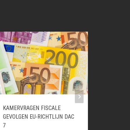
KAMERVRAGEN FISCALE
TOEPASS
GEVOLGEN EU-RICHTLIJN DAC
WERKTUI
7
ZONNEP