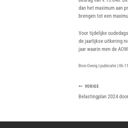
dan het maximum aan pre
brengen tot een maximu
Voor tijdelijke oudedag
de jaarlijkse uitkering 
jaar waarin men de AOW-le
Bron:Overig | publicatie | 06-
BERICHTNAV
VORIGE
Belastingplan 2024 do