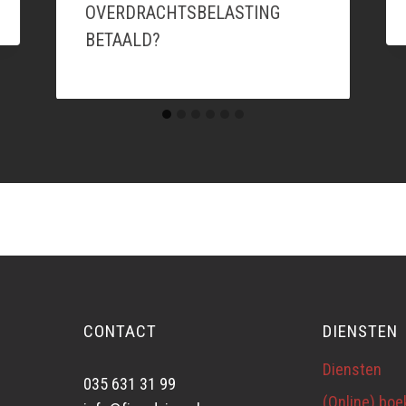
OVERDRACHTSBELASTING
BETAALD?
CONTACT
DIENSTEN
Diensten
035 631 31 99
(Online) bo