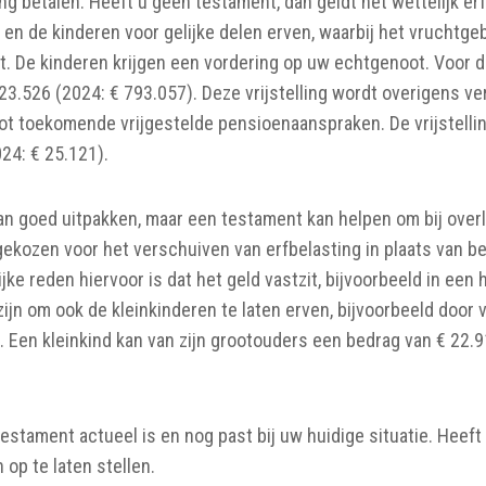
ng betalen. Heeft u geen testament, dan geldt het wettelijk er
en de kinderen voor gelijke delen erven, waarbij het vruchtge
. De kinderen krijgen een vordering op uw echtgenoot. Voor 
 723.526 (2024: € 793.057). Deze vrijstelling wordt overigens 
t toekomende vrijgestelde pensioenaanspraken. De vrijstellin
24: € 25.121).
kan goed uitpakken, maar een testament kan helpen om bij overl
ekozen voor het verschuiven van erfbelasting in plaats van b
jke reden hiervoor is dat het geld vastzit, bijvoorbeeld in een 
zijn om ook de kleinkinderen te laten erven, bijvoorbeeld door 
 Een kleinkind kan van zijn grootouders een bedrag van € 22.9
testament actueel is en nog past bij uw huidige situatie. Heef
op te laten stellen.