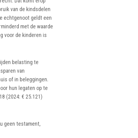
frecht. Dat komt erop
bruik van de kindsdelen
de echtgenoot geldt een
verminderd met de waarde
g voor de kinderen is
ijden belasting te
esparen van
huis of in beleggingen.
voor hun legaten op te
18 (2024: € 25.121)
t u geen testament,