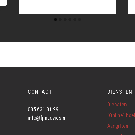
CONTACT
DIENSTEN
Diensten
035 631 31 99
(Online) bo
info@fjmadvies.nl
Aangiften