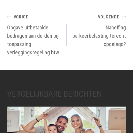
BERICHTNAVIGATIE
VORIGE
VOLGENDE
Opgave uitbetaalde
Naheffing
bedragen aan derden bij
parkeerbelasting terecht
toepassing
opgelegd?
verleggingsregeling btw
VERGELIJKBARE BERICHTEN