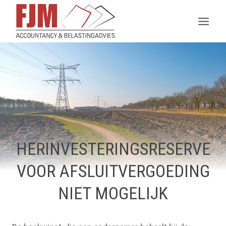
Doorgaan
naar
inhoud
HERINVESTERINGSRESERVE
VOOR AFSLUITVERGOEDING
NIET MOGELIJK