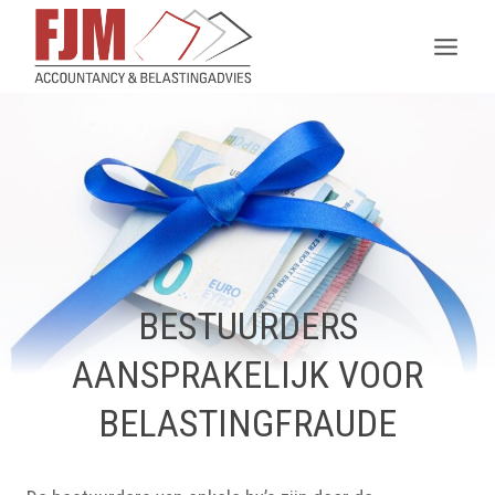
Doorgaan
naar
inhoud
BESTUURDERS
AANSPRAKELIJK VOOR
BELASTINGFRAUDE